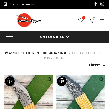
: Contactez-nous
0
0
CATEGORIES
Accueil
CHOISIR UN COUTEAU JAPONAIS
COUTEAUX DE POCHES,
PLIANTS et EDC
Filters
SOL
SOL
D OU
D OU
T
T