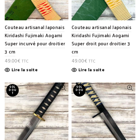
Couteau artisanal Japonais
Couteau artisanal Japonais
Kiridashi Fujimaki Aogami
Kiridashi Fujimaki Aogami
Super incurvé pour droitier
Super droit pour droitier 3
3 cm
cm
49.00
€
49.00
€
TTC
TTC
Lire la suite
Lire la suite
SOL
SOL
D OU
D OU
T
T