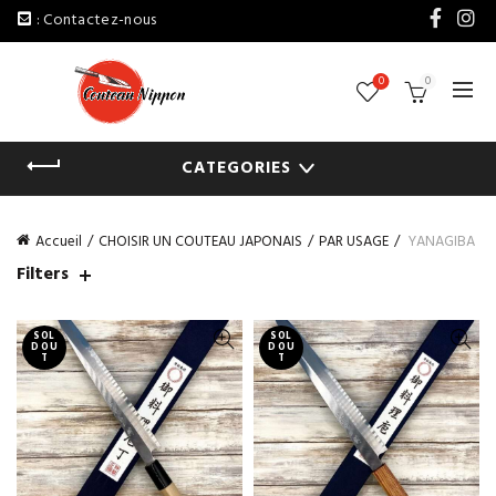
: Contactez-nous
0
0
CATEGORIES
Accueil
CHOISIR UN COUTEAU JAPONAIS
PAR USAGE
YANAGIBA
Filters
SOL
SOL
D OU
D OU
T
T