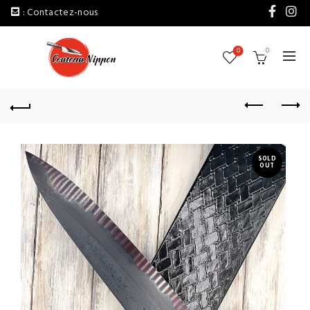
: Contactez-nous
0
0
SOLD
OUT