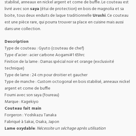
stabilisé, anneaux en nickel argent et corne de buffle. Le couteau est
livré avec son
saya
(étui de protection) en bois de magnolia et sa
boite, tous deux enduits de laque traditionnelle
Urushi
. Ce couteau
est une pièce rare, qui pourra trouver sa place en cuisine mais aussi
dans une collection.
Description
Type de couteau : Gyuto (couteau de chef)
Type d’acier : acier carbone Aogami#1 65hrc
Finition de la lame : Damas spécial noir et orange (exclusivité
technique)
Type de lame : 24 cm pour droitier et gaucher
Type de manche : Custom octogonal en bois stabilisé, anneaux nickel
argent et corne de buffle
Fourni avec son saya (foureau)
Marque : Kagekiyo
Couteau fait main
Forgeron : Yoshikazu Tanaka
Fabriqué à Sakai, Osaka, Japon
Lame oxydable
:
Nécessite un séchage après utilisation