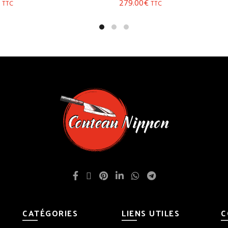
279.00
€
TTC
TTC
la suite
Ajouter au panier
CATÉGORIES
LIENS UTILES
C