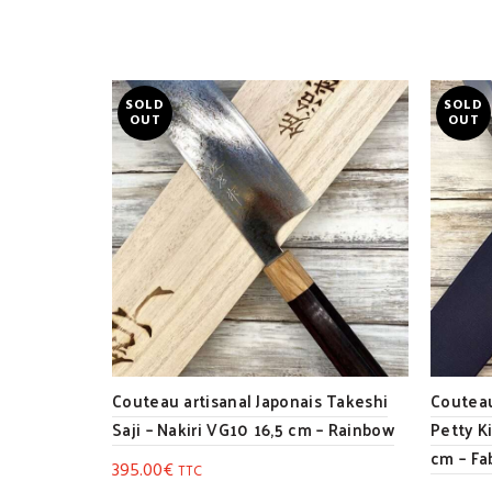
SOLD
SOLD
OUT
OUT
Couteau artisanal Japonais Takeshi
Couteau
Saji – Nakiri VG10 16,5 cm – Rainbow
Petty K
cm – Fa
395.00
€
TTC