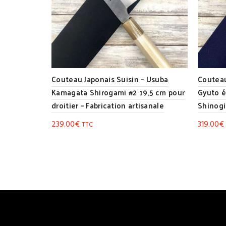
Couteau Japonais Suisin – Usuba
Couteau
Kamagata Shirogami #2 19,5 cm pour
Gyuto é
droitier – Fabrication artisanale
Shinogi
239.00
€
319.00
€
TTC
Lire la suite
Lire 