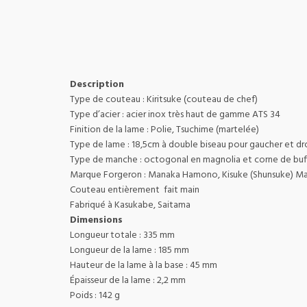
Description
Type de couteau : Kiritsuke (couteau de chef)
Type d’acier : acier inox très haut de gamme ATS 34
Finition de la lame : Polie, Tsuchime (martelée)
Type de lame : 18,5cm à double biseau pour gaucher et dro
Type de manche : octogonal en magnolia et corne de buf
Marque Forgeron : Manaka Hamono, Kisuke (Shunsuke) M
Couteau entièrement fait main
Fabriqué à Kasukabe, Saitama
Dimensions
Longueur totale : 335 mm
Longueur de la lame : 185 mm
Hauteur de la lame à la base : 45 mm
Épaisseur de la lame : 2,2 mm
Poids : 142 g