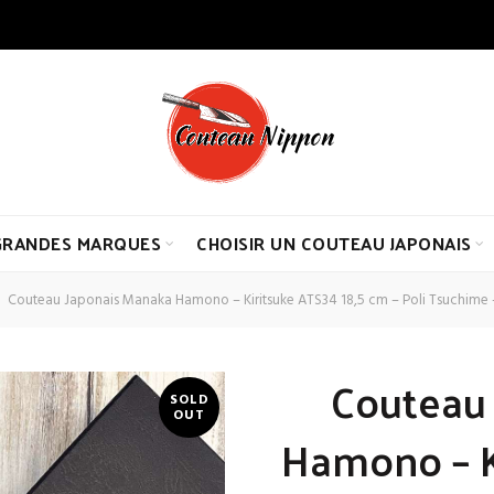
GRANDES MARQUES
CHOISIR UN COUTEAU JAPONAIS
Couteau Japonais Manaka Hamono – Kiritsuke ATS34 18,5 cm – Poli Tsuchime – 
Couteau
SOLD
OUT
Hamono – K