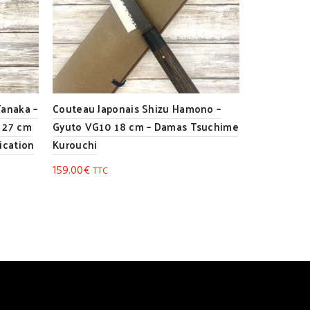
Tanaka –
Couteau Japonais Shizu Hamono –
Couteau Ja
 27 cm
Gyuto VG10 18 cm – Damas Tsuchime
Gyuto chên
rication
Kurouchi
Sou-Bokashi
159.00
€
279.00
€
TTC
TT
Ajouter au panier
Ajouter 