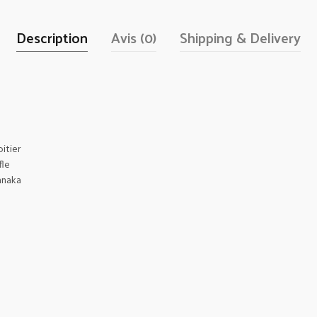
Description
Avis (0)
Shipping & Delivery
itier
fle
anaka