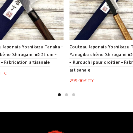
 Japonais Yoshikazu Tanaka –
Couteau Japonais Yoshikazu 
bène Shirogami #2 21 cm –
Yanagiba chêne Shirogami #2
 – Fabrication artisanale
– Kurouchi pour droitier – Fab
artisanale
TTC
299.00
€
TTC
la suite
Lire la suite