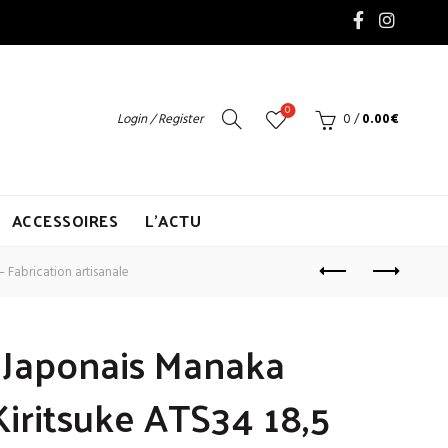
0
Login / Register
0
/
0.00
€
ACCESSOIRES
L’ACTU
Fabrication artisanale
 Japonais Manaka
iritsuke ATS34 18,5